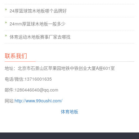
3、耐磨性的稳定：体育馆木地板根据各种木制的结构的工
24厚篮球馆木地板哪个品牌好
艺中，能提高了防腐的工艺中产生了滑动过高的现象，保护了在
折射的工艺中保护光能高的特点。
24mm厚篮球木地板一般多少
欧氏地板专门从事运动地板生产及施工，给各大高校社区机
体育运动木地板赛事厂家去哪找
构施工过各式篮球运动场、排球运动场、羽毛球运动场等
运动场
木地板
。运动场地建设、规划、设计、维护、翻新等面面俱到，
联系我们
给你*放心的运动场地。
地址：北京市石景山区苹果园地铁中铁创业大厦A座601室
电话/微信:13716001635
邮件:1280446040@qq.com
网站:
http://www.99oushi.com/
体育地板