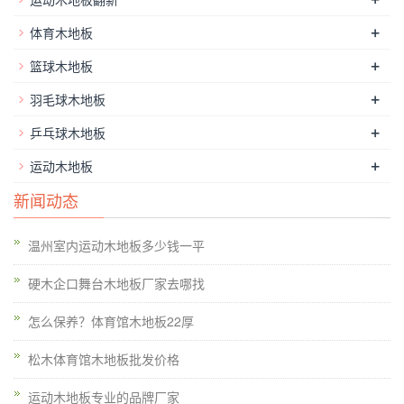
的体育爱好者来进行活动的。如果运动木地板的耐磨性能不好的
+
体育木地板
话，就有可能会出现，因为耐磨性能不达标而出现地板非常容易
+
出现被磨损的现象。这样，它们的使用寿命就会有较大的影响，
篮球木地板
而这对开发商是不利的。因为很多的运动场的的建造者在使用选
+
羽毛球木地板
材方面也是非常的有讲究的。他们对材料的性能的要求都是非常
+
乒乓球木地板
的严格的，尤其是在这个针对体育木地板的耐磨性能方面，他们
+
的要求更是非常的严格。有如下特性：
运动木地板
新闻动态
1、减少尺寸受力不稳定的现象：体育木地板通过了在耐摩
擦的工艺中防止了在各种划痕的面积中造成破损不够稳定的工
温州室内运动木地板多少钱一平
艺，丰富了在各种耐磨的木制的材料中使用稳定的要点，防止了
在工艺中弹性偏激的现象。
硬木企口舞台木地板厂家去哪找
2、抵抗变形的功能:根据结构的体育馆运动木地板板材的使
怎么保养？体育馆木地板22厚
用中，具备了较高的吸收震动功能，有效的改善了在木制的结构
松木体育馆木地板批发价格
材料中造成划伤的现象，支撑了在重力的塑料材料中不宜反弹的
现象，保护了运动中牢固的功能。
运动木地板专业的品牌厂家