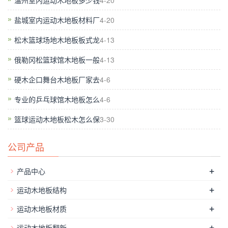
温州室内运动木地板多少钱
4-20
盐城室内运动木地板材料厂
4-20
木材的导热系数小，它在冬季温暖，夏季（保温效果非常好）的
松木篮球场地木地板板式龙
4-13
冷却效果。在冬季，实木运动地板面板的温度高于所述瓷砖的表
俄勒冈松篮球馆木地板一般
4-13
面温度高8℃-10℃。人们走在没有冷的感觉的木地板;在夏天，
硬木企口舞台木地板厂家去
4-6
实木运动地板房间的温度比瓷砖房间-3℃的温度低2℃。
体育馆
木地板工程
,基板排序和保健地板基材的初步处理后，必须仔细
专业的乒乓球馆木地板怎么
4-6
专人整理，除去不合格产品。高温和高压之后，有在衬底内部大
篮球运动木地板松木怎么保
3-30
的内部应力。它需要15天时间才能平衡20天来释放这种内应
力，从而使基体的平衡是稳定的。这个过程被称为健康维护。
公司产品
+
产品中心
+
运动木地板结构
+
运动木地板材质
+
运动木地板翻新