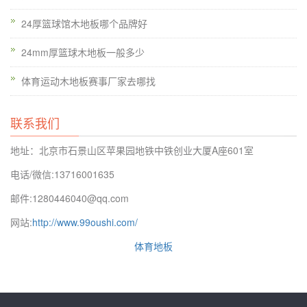
24厚篮球馆木地板哪个品牌好
24mm厚篮球木地板一般多少
济南企口运动木地板价格表，考虑购买木地板的篮球场的价格：
体育运动木地板赛事厂家去哪找
不同类型的木材，不同的特点，价格有很大的不同。消费者应该
购买前的预算，以免过度消耗。尝试看到尽可能多的，对它们进
联系我们
行比较，并选择具有较高的性价比买的。如果你想便宜，有质量
问题的概率很高，甚至有害物质的存在。
地址：北京市石景山区苹果园地铁中铁创业大厦A座601室
电话/微信:13716001635
邮件:1280446040@qq.com
网站:
http://www.99oushi.com/
体育地板