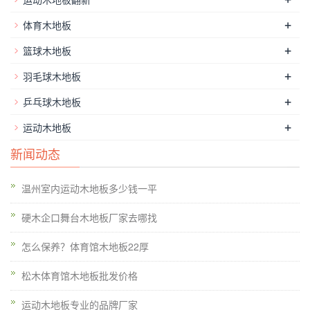
+
体育木地板
+
篮球木地板
篮球场馆地舆位置、铺装面积、场馆用处等客观前提，也决议着
+
羽毛球木地板
篮球场木地板的价钱。铺装面积越小、场馆用处专业性越强，篮
+
乒乓球木地板
球场木地板价钱就越高，反之铺装面积越大，场馆用处比力普
+
运动木地板
通，篮球场木地板价钱就越低。
体育馆木地板工程
，现在，大型
体育木地板企业将购买真正的实木运动地板材料。实木运动地板
新闻动态
是用天然木质材料，无污染，绿色环保。体育木地板是天然的，
环保的，这对健康是有益的。
温州室内运动木地板多少钱一平
硬木企口舞台木地板厂家去哪找
怎么保养？体育馆木地板22厚
松木体育馆木地板批发价格
运动木地板专业的品牌厂家