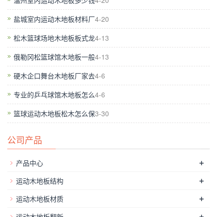
温州室内运动木地板多少钱
4-20
盐城室内运动木地板材料厂
4-20
一是反对地方在平时疏于监管，使违法企业长期
存在，污染环境，这是不作为。
松木篮球场地木地板板式龙
4-13
俄勒冈松篮球馆木地板一般
4-13
硬木企口舞台木地板厂家去
4-6
二是反对地方平时不作为，到了环保督察、检
专业的乒乓球馆木地板怎么
4-6
查、巡查的时候，采取简单、粗暴的方法，片面
篮球运动木地板松木怎么保
3-30
处理发展与环保的关系，这是滥作为。
公司产品
+
产品中心
我们反对平时不作为，也反对检查时的滥作为。”
+
运动木地板结构
+
运动木地板材质
+
运动木地板翻新