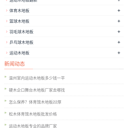
+
体育木地板
+
篮球木地板
+
羽毛球木地板
环保督查清扫神州大地以来，约谈、问责、罚
+
乒乓球木地板
款、取缔、关停等措施的轮番轰炸下，罚金收入
+
运动木地板
可观，排污整治彻底，成绩**、效果明显。
新闻动态
温州室内运动木地板多少钱一平
环保执法本是好事，但一味的拆除、关停，善后
硬木企口舞台木地板厂家去哪找
工作不到位，使本来意义重大的 “保卫蓝天行动”
怎么保养？体育馆木地板22厚
变成了无数中小民企的哀号。
松木体育馆木地板批发价格
运动木地板专业的品牌厂家