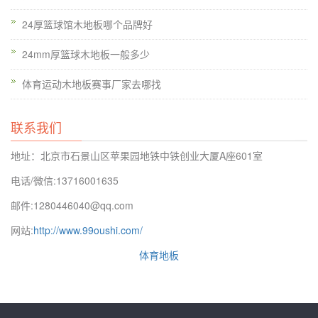
木地板上缴一旦实木运动地板有问题，即使它被修复，它仍然是
24厚篮球馆木地板哪个品牌好
必要的。体育木地板主要体现在球的反弹吸收三个主要的面孔。
体育木地板篮球木地板是多层结构复杂的体育木地板结构具有很
24mm厚篮球木地板一般多少
强的减震性和技术性能。单层龙骨结构由地板地板防湿层的防湿
体育运动木地板赛事厂家去哪找
座垫和羊毛地板。不仅如此，使用弹性橡胶垫，增强了篮球场上
的体育木地板的安装效率，而且对篮球场的体育木地板进行了改
联系我们
进的整体承载能力。
地址：北京市石景山区苹果园地铁中铁创业大厦A座601室
电话/微信:13716001635
邮件:1280446040@qq.com
网站:
http://www.99oushi.com/
体育地板