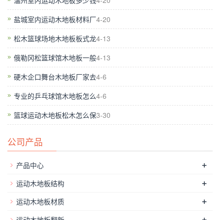
温州室内运动木地板多少钱
4-20
冲击吸收率为技术指标的53%，具有较低的冲击吸收功能，当树
盐城室内运动木地板材料厂
4-20
地板承受瞬间的集中冲击时，该冲击的53%被地板结构吸收，只
有47%的冲击会反弹到选手的脚和身体上。 通过保护选手不受
松木篮球场地木地板板式龙
4-13
伤害，可以进一步降低疲劳度。 用振动频率测定器进行测定，
俄勒冈松篮球馆木地板一般
4-13
测试了冲击吸收测定器。
篮球馆木地板工程
,在体育木地板的建
硬木企口舞台木地板厂家去
4-6
设，需要的是各种木材表层和建设基地的指甲一定要坚固，无松
动（钉或粘结是否牢固，但要注意粘贴必须满足的要求时使用的
专业的乒乓球馆木地板怎么
4-6
胶水标准检查，不包含有毒化学品）。安装速度比实木地板要
篮球运动木地板松木怎么保
3-30
快。在安装体育木地板的过程中，一些细节，如木桩和弹性垫是
很不起眼的小环节在整个系统中，尤其适用于平整的木块可能不
公司产品
包含在里面，通常不是客户注意。体育木地板的消费厂家分析的
体育木地板的骨骼结构。殊不知，专业运动木地板应该是在体育
+
产品中心
场馆和剧院舞台铺成。 *，选择体育木地板*或去大品牌走上了正
+
运动木地板结构
轨厂家，由于货源充足，质量可靠。然后将人的木结构从周围木
+
分离，使整个节点将散架，留下一个孔。
运动木地板材质
+
运动木地板翻新