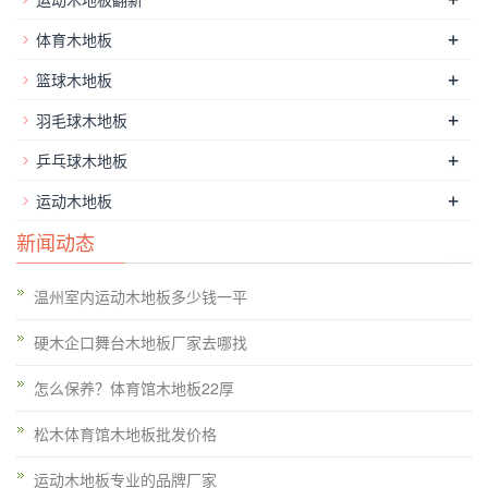
+
体育木地板
+
篮球木地板
+
羽毛球木地板
+
乒乓球木地板
+
运动木地板
新闻动态
有许多类型的橡木地板，以及*流行的应该是美国红橡木。美国
红橡木地板的质量比国内橡木地板的更好，而且价格适中。美国
温州室内运动木地板多少钱一平
红橡木地板的欧氏体育木地板生产的销量一直不错。它采用高品
硬木企口舞台木地板厂家去哪找
质的美国红橡木和独特的工艺。处理后的红橡木地板的喜爱和消
费者的认可。
篮球馆木地板工程
，安装室内水，电，蒸汽，通风
怎么保养？体育馆木地板22厚
后，水网管道必须通过压力测试，以确认其已满足设计要求，正
松木体育馆木地板批发价格
常使用不会影响到木地板。日常维护篮球木地板和体育木地板的
五个要点。实木运动地板的好处，如体育赛事。湖北羽毛球运动
运动木地板专业的品牌厂家