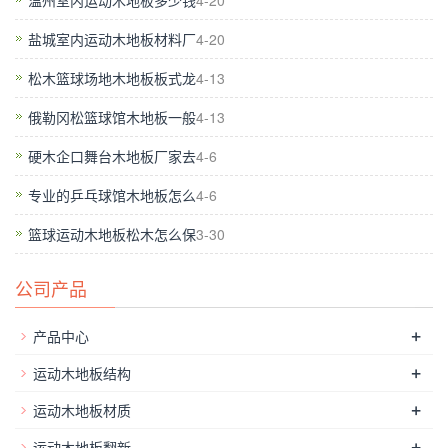
温州室内运动木地板多少钱
4-20
和地板设备地共同的含水率，平衡水分。2、再次砂光后转入UV
盐城室内运动木地板材料厂
4-20
漆出产线；淋幕靠前道底漆、砂光淋幕第二道底漆、砂光淋幕第
三道底漆、砂光淋幕第四道底漆。砂光淋幕靠前道面漆耐磨防滑
松木篮球场地木地板板式龙
4-13
漆、砂光淋幕第二道面漆耐磨防滑漆。3、将原木锯切成地板坯
俄勒冈松篮球馆木地板一般
4-13
料；由于篮球木地板多为指接地板，所以要制作成平等厚度，平
硬木企口舞台木地板厂家去
4-6
等宽度，篮球木地板坯料烘干，在大型烘干窑内烘干半个月。使
含水率下降。4、篮球地板坯料的挑选，将不同质量的地板料进
专业的乒乓球馆木地板怎么
4-6
行等级区分；地板坯料定宽，定厚、抛光。地板料梳齿，地板料
篮球运动木地板松木怎么保
3-30
拼板，较后包装入库。
室内篮球场木地板案例
,双层龙骨构造：
双层龙骨构造由面层地板防潮层毛地板上层龙骨下层龙骨减震垫
公司产品
构成。再者来说，我们要看的则是实木运动地板的完好度，假定
在选择时发现这款地板有着边角的破损，亦或者是其他中央的缺
+
产品中心
损。陕西室内篮球馆木地板施西室内篮球馆木地板施工线干缩又
+
运动木地板结构
分为纵向干缩和横向干缩。刷漆的运动木地板是不需求中止打蜡
+
的。在上下龙骨的交点之间入弹性垫，圆满处置了龙骨互相接触
运动木地板材质
而发出的响声问题，且运动、减震性能更上一层楼。这个可是由
+
运动木地板翻新