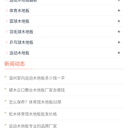
它的设计构造和它的材质决议的，不论是它的单龙骨做*还是骨
+
体育木地板
的手艺，都可以让运用者感遭到实木运动地板和其它材质地板的
+
篮球木地板
特有优势。而且它那些优质的面板资料还有着很好的吸震性能，
而且还可以有着一定的，当你在运动的时分就会更的淋漓尽致，
+
羽毛球木地板
也没那么容易摔倒了。运动木地板油漆具有耐磨防滑的效果，刷
+
乒乓球木地板
漆的运动木地板功用可以抵达佳情况，这个时分中止木地板打蜡
+
运动木地板
会影响运动木地板的系数。湿胀不只会增大实木运动地板的尺
度，还会招致实木运动地板拱起降低其力学性质。江苏羽毛球馆
新闻动态
运动木地板施工计划江苏羽毛球馆运动木地板施工计划锻炼教学
健身用实木运动地板主要用于对实木运动地板性能指标央求不高
温州室内运动木地板多少钱一平
的运发起锻炼教学或健身场所。
硬木企口舞台木地板厂家去哪找
怎么保养？体育馆木地板22厚
松木体育馆木地板批发价格
运动木地板专业的品牌厂家