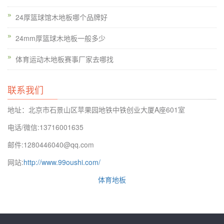
24厚篮球馆木地板哪个品牌好
24mm厚篮球木地板一般多少
体育运动木地板赛事厂家去哪找
有的地板商用的板材并不是好板材，有孔眼、裂纹等，生产商就
会在上面涂刷上色彩很深的颜色，这样看起来不仅颜色鲜艳好
联系我们
看，而且原有的板材问题也被覆盖了。
室内篮球场木地板案例
，
剧院舞台工程商和甲方购买舞台木地板时，会看质量，看价格，
地址：北京市石景山区苹果园地铁中铁创业大厦A座601室
更重视品牌。因为建立一个品牌背后，肯定会包含生产厂家付出
电话/微信:13716001635
更多，品牌意识比较高的地板企业，在舞蹈室木木地板的质量，
邮件:1280446040@qq.com
加工技术，和材料的各个方面成本更高，相应的舞台木地板的价
网站:
http://www.99oushi.com/
格也比小作坊的价格更高。
体育地板
大部分消费者在购买涂料时只重眼前效果，而忽略了服务。很多
陷进就是专门针对这种情况，在销售时只有关于产品的介绍，而
绝口不提售后服务。这样的后果是当墙体出现掉色、掉粉等问题