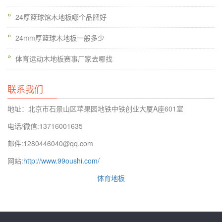
护：地面清洁，局部损坏的地基地面打蜡处理。专家解释。地面
24厚篮球馆木地板哪个品牌好
施工的质量必须符合施工文件的设计要求。
24mm厚篮球木地板一般多少
体育运动木地板赛事厂家去哪找
联系我们
地址：北京市石景山区苹果园地铁中铁创业大厦A座601室
电话/微信:13716001635
邮件:1280446040@qq.com
网站:
http://www.99oushi.com/
如体育木地板通风孔伸缩缝散热器运动设备安装配件等死角应定
期停止清洗和维护，梗塞严禁（使用吸尘器或空气压缩机吹空气
体育地板
*停止处理）。体育馆的实木地板分为三层结构。不同结构的体
育馆木地板也不同。真正的职业体育实木地板仍然是非常昂贵
的。如果你不是专业的运动馆，你可以选择其他结构的实木地