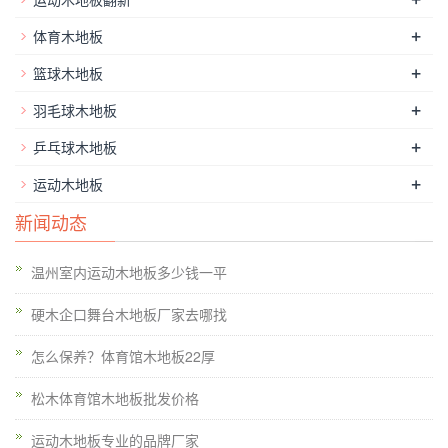
朋友不仅要学会保养，还要了解如何清洁地板胶。体育木地板应
+
体育木地板
该算是比较传统的体育馆木地板。必须是干净的。严禁抽烟，扔
+
篮球木地板
口香糖，果皮杂物，果汁饮料，油渍等在会场。在这里，木地板
生产商向您介绍：不同的木地板的耐磨性和不同的购买方式。强
+
羽毛球木地板
化地板具有高耐磨性，但缺乏质感。高耐磨性是强化复合地板的
+
乒乓球木地板
突出性能之一。严禁穿高跟鞋，尖峰等进入会场。自然纹理。如
+
运动木地板
何保养地板胶砂石保护：一个砂石保护垫应放置在房子的价格和
PVC地板的大厅入口，以防止把沙石走进房间，刮伤地板面鞋的
新闻动态
门;项目处理保护：移动的物品时，尤其是底部有金属不要在地
板上的尖锐物体，以防止受伤的地板拖;烟火：虽然PVC地板是
温州室内运动木地板多少钱一平
阻燃（B1），这并不意味着，地板不会被烟花被烧毁，所以人
硬木企口舞台木地板厂家去哪找
都使用PVC地板时，不要把燃烧的烟头，蚊香，带电的铁杆，高
- 温度金属对象直接在地板上，以防止损坏地板;定期保养地板：
怎么保养？体育馆木地板22厚
PVC地板清洗使用中性清洁剂清洁，使用强酸或强碱性的清洁剂
松木体育馆木地板批发价格
清洁地面，做到定期清洗和维护工作; ？日常保养：使用清洁90
RY拖把将地面清洗干净，需要对污染严重的局部清洁;每月维
运动木地板专业的品牌厂家