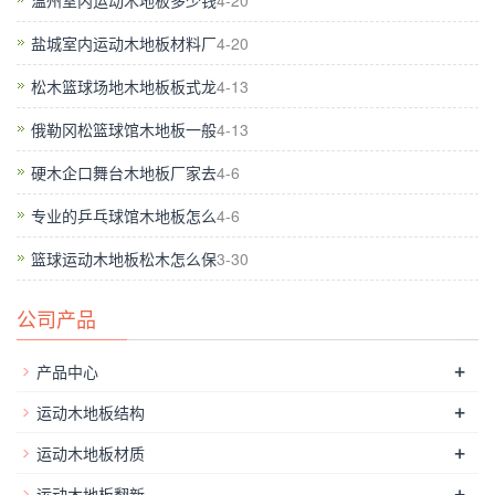
温州室内运动木地板多少钱
4-20
颗粒物很容易造成损害的空气，也容易使空气中出现打滑。平
盐城室内运动木地板材料厂
4-20
时，我们用吸尘器除去灰尘。尽量不要用各种清洁剂。自动化技
术已成为21世纪重要的标志。它已经在众多行业成套设备自动化
松木篮球场地木地板板式龙
4-13
的消费已融入这一技术不时。这也是在同行业的进步和发展的重
俄勒冈松篮球馆木地板一般
4-13
要标志。体育馆木地板具有良好的反弹力，适当的力量和冲击吸
硬木企口舞台木地板厂家去
4-6
收弱，这使得运发在这个环境中发扬，从而提高企业的整体实力
水平。实木地板的防潮。注重木地板的铺装。舞台地板手指关节
专业的乒乓球馆木地板怎么
4-6
体育体育馆木地板使用**硬木，过日志通过圆锯，然后切割日志
篮球运动木地板松木怎么保
3-30
的额外的纤维，自然又集成了边的木芯的根和顶部，从而使木材
的收缩。天然的不稳定性可以大大提高。目前，许多体育馆木地
公司产品
板的厂家只对消费者的销售，还必须有体育馆制造商和甲方找到
第三方的安装。这将增加中间环节的数量，并保证安装的质量。
+
产品中心
体育馆木地板的结构具有减震，那就是，当玩家跳跃，并回落到
+
运动木地板结构
木地板，上面的冲动必须由木地板吸收的功能。这样才能发挥踝
+
关节半月板脊椎脑的作用，所以人们不会在运动时受伤。
体育木
运动木地板材质
地板价格
,地板胶的维护是分不开的清洗，所以谁使用地板胶的
+
运动木地板翻新