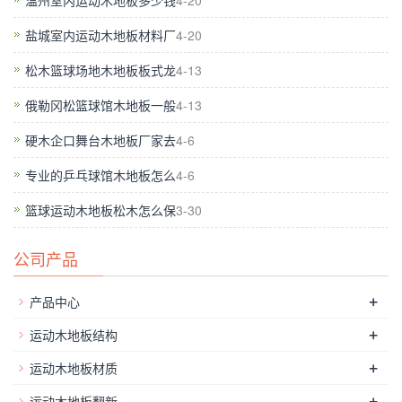
温州室内运动木地板多少钱
4-20
到地板外表存有瑕疵的状况需多刷几遍底漆。
盐城室内运动木地板材料厂
4-20
实木运动木地
体育木地板工程
板地板小贴士：需要注意的是，并
不是全部地板都可以进行翻新的，只有面层地板是实木地板和竹
松木篮球场地木地板板式龙
4-13
地板方可进行创新。因开端的打磨将会磨掉至少0.5毫米，复合
俄勒冈松篮球馆木地板一般
4-13
地板的中间层不能做面层使用所以不能打磨翻新。若是实木拼花
硬木企口舞台木地板厂家去
4-6
地板，地板的纹理如果较浅又或者是显色的木皮层比较薄，经打
磨后将会破坏其拼花效果，建议不要创新。如果体育木地局部受
专业的乒乓球馆木地板怎么
4-6
损、霉变或者变形，状况较严重可以对局部进行更换修补。为保
篮球运动木地板松木怎么保
3-30
证地板翻新的质量，一定要请专业的运动木地板厂家进行翻新处
理。
公司产品
+
产品中心
+
运动木地板结构
+
运动木地板材质
+
运动木地板翻新