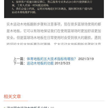
实木运动木地板翻新步骤和注意事项，现在很多篮球场使用的都
是木地板，它可以有效地保证我们在使用篮球场时更加舒适更加
安全。但是篮球场木地板在日常使用时会受到很大的磨损，遇到
损坏较大的木地板要及时更换。实木运动木地板翻新步骤和注意
事项，都需要注意什么？
上一篇：
体育地板的五大技术指标有哪些？
2021/3/19
1、旧地板创新前应保证屋内的洁净，搬出屋内一切物品。除去
下一篇：
运动木地板的功能
2012/5/23
实木运动木地板表面的粘贴物，如球线胶带、LOGO等附着物。
用专业翻新机将打磨平整，打磨厚度视地板磨损程度而定，一般
0.5mm即可。如果有其它的凹痕，以地板整体抄平为准。
篮球木
地板
相关文章
2、然后进行刮腻子、上色、上漆、上蜡抛光。咱们要特别重视
刷漆这一步骤，一般刷一遍底漆，两遍面漆，遇
运动木地板品牌