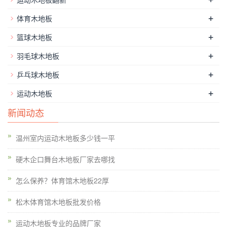
板。3：运动篮球木地板的运动功用??室内球类运动竞赛规则要
+
体育木地板
求，凭借地上进行体育竞赛或练习，如篮球等球类运动的起跳动
+
篮球木地板
作和球体的弹，要求球体在木地板上的反弹与在混凝土地上上的
反弹，比较系数值应大于或等于90％。
+
羽毛球木地板
+
乒乓球木地板
+
运动木地板
新闻动态
温州室内运动木地板多少钱一平
硬木企口舞台木地板厂家去哪找
怎么保养？体育馆木地板22厚
场馆进出口处应铺垫吸尘地毯，防止砂砾进入场地，并保持其整
松木体育馆木地板批发价格
洁，经常清洗晒干和除尘。防腐。是确保木地板运用寿命的重要
一环，办法一般有二种，一是涂满绿色环保硅胶；二是涂满环保
运动木地板专业的品牌厂家