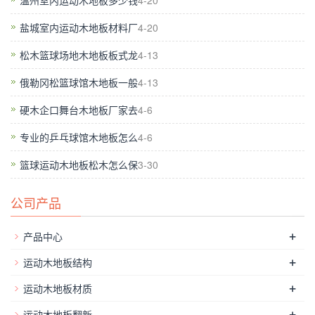
温州室内运动木地板多少钱
4-20
垫层应锯切成尺寸不大于60×60mm，每块垫层间要留不小于
盐城室内运动木地板材料厂
4-20
5mm的缝隙。然后再在垫层上面铺防潮膜，在防潮膜上面安装
地板，并科学合理预留缝隙。就可以解决大部分的响声。保定羽
松木篮球场地木地板板式龙
4-13
毛球地板,欧氏体育运动实木篮球地板，广泛运用于各类体育运
俄勒冈松篮球馆木地板一般
4-13
动场馆~欧氏运动地板具有维护，技能和运动的功用。咱们自主
硬木企口舞台木地板厂家去
4-6
厂家欧氏欧氏，常用环保型枫木、枫木咱们质量等级：优质一等
品面层咱们选用枫木、柞木~实木运动地板的特色：1：运动篮球
专业的乒乓球馆木地板怎么
4-6
木地板的维护功用??这是一种不同于一般木地板的专业功用性木
篮球运动木地板松木怎么保
3-30
地板。人在运动时构成的冲量作用到木地板平面会发作轰动，篮
球木地板的结构有必要具有轰动吸收功用，其维护功用也考虑了
公司产品
一个人在木地板上运动时不能影响相邻人员。2：运动篮球木地
板的技能功用??体育专业木地板的承重负荷及结实化运用寿命有
+
产品中心
必要抵达竞赛及练习的要求，如活动篮球架及相关体育设施在木
+
运动木地板结构
地板上移动时，木地板的表层和结构不能因而遭到损坏。这便是
+
DIN规范所描绘的翻滚负荷规范的概念。综上所述，木地板的选
运动木地板材质
材和结构规划有必要满意以上要求，才是专业体育功用性木地
+
运动木地板翻新