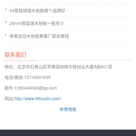
型PVC防腐冷胶。这两种胶浮着力强，防腐功用好，无毒、无味
24厚篮球馆木地板哪个品牌好
对人体无任何毒素影响，现在是我国用于木材防腐的*好资料；
24mm厚篮球木地板一般多少
古交篮球地板厂家，欧氏篮球场地木地板工程师，为咱们科普篮
球场地木地板依照用处怎样分，专业的篮球场地木地板依照用处
体育运动木地板赛事厂家去哪找
来区分首要可以分为以下两类：1、竞技类，用于专业的室内竞
赛场馆，尤其是高等级的竞技赛。由于竞赛的运动强度很大、对
联系我们
运动员的心理素质、运动地板的参数目标等要求很高。如NBA、
地址：北京市石景山区苹果园地铁中铁创业大厦A座601室
CBA、排球等项目，剧烈性很强，所以要求篮球地板的冲力吸收
率及规范笔直变形别离到达≥53%个≥2.3mm。2、练习、教育
电话/微信:13716001635
类，相对竞技类，它的功能目标要求相对偏低，其冲力吸收与规
邮件:1280446040@qq.com
范笔直变形的目标要求，别离是≥35%和≥1.0mm，是从制构本
网站:
http://www.99oushi.com/
钱而动身的。
体育地板