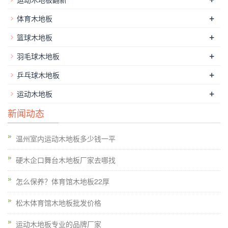
全事故会发生由于摔落或其它条件，这就要求地板的质量是**
+
体育木地板
的。体育体育馆木地板是一个体育馆木地板系统具有优异的承载
+
篮球木地板
性能，高冲击吸收性能和抗变形性能，其外观系数必须达到0.4-
0。太滑或太涩会损害球员。所述装饰层的质量评价的主要指标
+
羽毛球木地板
是耐光性和色牢度。相关行业目前有规格权衡装饰层的耐光色牢
+
乒乓球木地板
度及的质量。随着时间的推移底部会褪色。在地板的外观漆膜相
+
运动木地板
比，品牌的多层实木复合地板采用德国＃进口涂料，其环保，耐
磨，并具有很长的使用寿命。它可用于15至20年。秋季是夏季
新闻动态
和冬季之间。在这两个赛季的体育馆木地板的要求也越来越严
格。因此，体育馆木地板的维护和保养必须在秋季完成。有几个
温州室内运动木地板多少钱一平
窍门。下面编辑介绍的细节如何保持体育馆木地板。防止尖锐从
硬木企口舞台木地板厂家去哪找
刮擦地面物体。不要把对体育馆木地板烟头或地方太热的东西。
尽量避免拖动沉重的家具。市场的扩大也是一个障碍。当实木体
怎么保养？体育馆木地板22厚
育体育馆木地板企业独立完成的物流问题，这是有效的方法来寻
松木体育馆木地板批发价格
求专业的物流公司合作之一。毕竟，有相当数量。湖北篮球体育
体育馆木地板湖北篮球体育体育馆木地板体育实木地板被“暂停”
运动木地板专业的品牌厂家