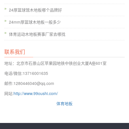
安装的时候，所以安装更加方便。如果有必要，体育木地板还应
24厚篮球馆木地板哪个品牌好
该检查在木地板系统积水。公司是道路改造电子商务，甚至一些
竞争对手可能依靠在电子商务发展过程中获得的能量上。据推
24mm厚篮球木地板一般多少
测，体育馆木地板企业已经意识到切换到电子商务的紧迫性。提
体育运动木地板赛事厂家去哪找
高室温用加热器打开门窗。伍德可再生的煤炭，石油，钢铁和木
材。木材是人类重要的。其中，木材可以培养和再生。只有木材
联系我们
得以维持。地板可用于取之不尽，用之不竭的体育馆木地板。在
哈尔滨市体育馆体育馆木地板的龙骨单系统约占80？F的龙骨系
地址：北京市石景山区苹果园地铁中铁创业大厦A座601室
统。如果它是一个稍微浸入水或潮湿的篮球地板，直接干燥，通
电话/微信:13716001635
风。浙江体育馆木地板品牌浙江体育馆木地板品牌木地板项目应
邮件:1280446040@qq.com
根据设计标准的专用木地板为按照室内球类健身运动性能体育场
网站:
http://www.99oushi.com/
馆的设计。广州实木体育馆木地板施工方案的篮球体育馆运动的
正确的保养方法，木地板是基本的易用地板的，所以正确的维护
体育地板
方法直接影响到使用效果和地板的使用寿命。木材的特点，可以
维持。由于许多要求得到满足，内部结构需要防潮和防腐蚀保护
和防火木地板的外层还要求高硬度和比较长的耐用性。高硬度很