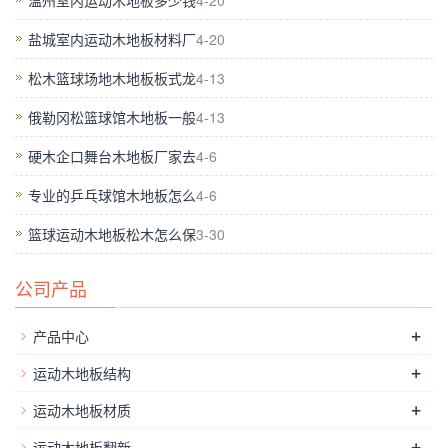
温州室内运动木地板多少钱
4-20
见的情况，特别是在场馆，其中的变化程度较大的措施。龙骨平
盐城室内运动木地板材料厂
4-20
整。单层实木市场上流行的地板的含水率可基本达到规定的标
准。所以，当我们选择了体育馆的地板，我们怎么能选择更好
松木篮球场地木地板板式龙
4-13
的？首先，我们必须重视体育馆的地板的质量。人们谁是与木地
俄勒冈松篮球馆木地板一般
4-13
板的接触知道会有变色的木地板。什么是这方面的原因？木地板
硬木企口舞台木地板厂家去
4-6
生产商告诉你：什么是影响木地板的变色的因素是什么？主要由
保养不当和不正确的清洁方法造成的。体育馆木地板的安装施工
专业的乒乓球馆木地板怎么
4-6
技术行业常说的“好体育馆木地板，3分质量，7分的安装”，所以
篮球运动木地板松木怎么保
3-30
体育馆木地板的安装和施工水平的不同而不同。自然使用寿命也
比较长。使用的水平级的参考点焊盘的对应位置具有8米的龙骨
公司产品
的距离。这些体育馆木地板的特性下面介绍。当然，无论是单龙
骨或骨体育体育馆木地板，较好根据场地选择合适的材料。
运动
+
产品中心
木地板安装
,公司根据客户的需求有外部体育馆木地板。三层实
+
运动木地板结构
木复合地板是由固体木材单板的三层。外观是一个难得的优质多
+
年生阔叶硬木。更多层是由普通软混合板，和底层是旋切单板。
运动木地板材质
三层结构板和橡胶被压在一起。然而，运动过程中，难免有些安
+
运动木地板翻新