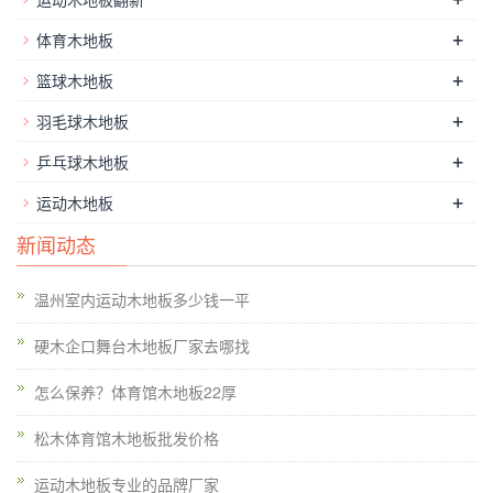
板胶。如何保养地板胶砂石保护：一个砂石保护垫应放置在房价
的门，与PVC地板的大厅入口，以防止鞋子把沙石走进房间，刮
+
体育木地板
伤地板表面。不拖在地板上的尖锐物体，以防止受伤的地板;烟
+
篮球木地板
火：虽然PVC地板是阻燃（B1），但这并不意味着地板不会被烟
+
羽毛球木地板
花被烧毁，所以人都使用PVC地板时，不要把燃烧的烟头，蚊
香，带电的铁杆，高温度金属对象直接在地板上，以防止损坏地
+
乒乓球木地板
板;定期保养地板：PVC地板清洗使用中性清洁剂清洁，使用强
+
运动木地板
酸或强碱性的清洁剂清洁地面，做到定期清洗和维护工作; ？日
新闻动态
常保养：使用清洁90 RY拖把将地面清洗干净，需要对污染严重
的局部清洁;每月维护：地面清洁，局部损坏的地基地面打蜡处
温州室内运动木地板多少钱一平
理。通过这种方式，使用木材作为建筑材料是更容易运输打下比
金属建材及石材。根据实验结果，松木的拉伸强度是钢的3倍，
硬木企口舞台木地板厂家去哪找
25倍，具体的，该大理的50倍，和耐压性4倍大理石。 。如果力
怎么保养？体育馆木地板22厚
太小。常见的体育场馆木地板厂家报价。
松木体育馆木地板批发价格
运动木地板专业的品牌厂家