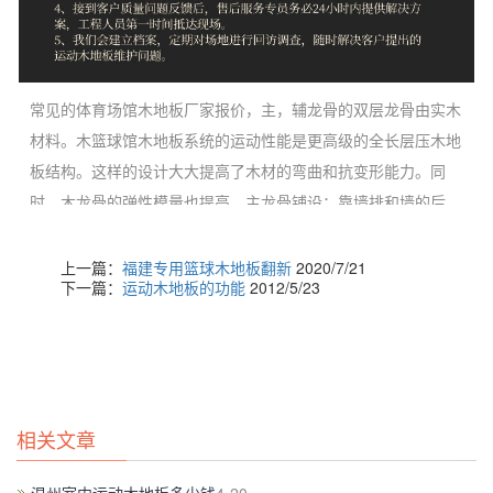
常见的体育场馆木地板厂家报价，主，辅龙骨的双层龙骨由实木
材料。木篮球馆木地板系统的运动性能是更高级的全长层压木地
板结构。这样的设计大大提高了木材的弯曲和抗变形能力。同
时，木龙骨的弹性模量也提高。主龙骨铺设：靠墙排和墙的后
排;壁，主龙骨中心距离是两个端部之间的距离;龙骨接头位于相
邻两行应大于错的，龙骨接头都左右的差距，以及龙骨接头使用
上一篇：
福建专用篮球木地板翻新
2020/7/21
下一篇：
运动木地板的功能
2012/5/23
固定的马钉。没关系率先实行在不显眼的地方片面的应用程序，
而当没有问题，蜡在大厅里。与此同时，枫木的属性是长纤维。
由于平均配置和增长沿地板的密度，枫木统一的耐磨性被确定为
比其他树的材料要好得多，所以它的使用寿命也优于其他木材。
检测：从外观上看，目前市场上的实木多层板的不同组合，如大
相关文章
方木材，由于木材板的分离。据全球数据的数据，在运动过程中
人体所遭受的身体伤害可能是由于从篮球馆木地板的表面，这是