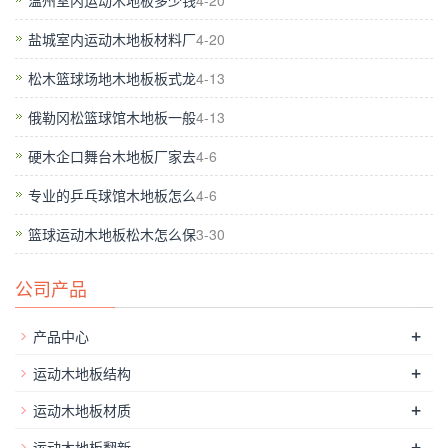
温州室内运动木地板多少钱
4-20
太滑或太涩力。记录我的客户以及和良好的条件，包括普通客户
盐城室内运动木地板材料厂
4-20
和潜在客户。
松木篮球场地木地板板式龙
4-13
俄勒冈松篮球馆木地板一般
4-13
硬木企口舞台木地板厂家去
4-6
专业的乒乓球馆木地板怎么
4-6
篮球运动木地板松木怎么保
3-30
公司产品
变色是由于空气的影响。实木的装饰风格返回到原来。枫篮球篮
+
产品中心
球馆木地板很容易摔倒。很多消费者不知道如何选择，因为他们
在购买木地板时，缺乏专业知识。严禁抽烟，扔口香糖，果皮杂
+
运动木地板结构
物，果汁饮料，油渍等在会场。地板胶的维护是分不开的清洗，
+
运动木地板材质
所以谁使用地板胶的朋友不仅要学会保养，还要了解如何清洁地
+
运动木地板翻新