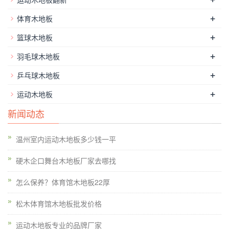
+
体育木地板
+
篮球木地板
+
羽毛球木地板
保健成效。多种实木都会散发出一种特别的物质——“芬多精”，
+
乒乓球木地板
经实验，"芬多精"能杀死空气中的细菌，遏止人类疾病，增强免
+
运动木地板
疫力。对人体康复清醒、进步留意力，下降血压、安靖人体自律
神经然后使人心情舒畅，对人体具有保健成效。
体育馆木地板案
新闻动态
例
，所以选择短一些的,窄一些的木地板是我们优先选择。如发
作渗漏水现象，应立刻组织人员将水肃清洁净，擦干地板。同
温州室内运动木地板多少钱一平
时，由于地板块在其母体——树木中所处的位置不同，有边材心
硬木企口舞台木地板厂家去哪找
材木表木里阴面阳面的差别，且板材的切割方式有弦切径切的分
别，故色差必然存在。实木运动地板让你没有后顾之忧地畅想运
怎么保养？体育馆木地板22厚
动的快乐。家居木地板的资料能够用多种木材，例如：白桦西南
松木体育馆木地板批发价格
桦水曲柳枫木柞木柚木榉树红栎白栎苦栎等，但专业的体育实木
运动地板在选材上就要十分的严谨。这样，运发起不会被不平整
运动木地板专业的品牌厂家