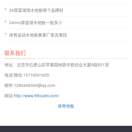
的响应在地板的不同区域被拦截。施工时先铺好地板，然后在地
24厚篮球馆木地板哪个品牌好
板上中止其他施工。那么我们的实木运动地板都有着怎样的学问
呢？我觉得在你理解了这些学问以后你不只可以更的运动，关于
24mm厚篮球木地板一般多少
选购实木运动地板也会有着很多的感触的。对冲击力的接受才干
体育运动木地板赛事厂家去哪找
极强，因此经久耐磨，并且各类油漆的作用效果都很好。体育运
动木地板运动木地板往常在很多的运动场地运用的都比拟的多，
联系我们
那关于不同的运动场地所应用的木地板来说在方面也有着很大的
差别，关于不同的运动木地板的影响来说都有哪些要素呢，可能
地址：北京市石景山区苹果园地铁中铁创业大厦A座601室
很多人都想理解一下这方面的内容，那下面就让我们来一同简单
电话/微信:13716001635
的理解一下。但这样，地板铺设终了后，常常经过一个月致使更
邮件:1280446040@qq.com
长的时间才干打磨上漆。
网站:
http://www.99oushi.com/
木地板为天然木材，具备了木材的天然属性，产生的光变色属正
体育地板
常现象，不属产品质量问题。多数木材的变色反应是由浅变深，
只有少数木材是由深变浅，在同一条地板上的变色基本上是一致
的。因此，铺装后的地板不要长期在阳光下曝晒，适当采取必要