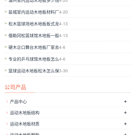
温州室内运动木地板多少钱
4-20
踢脚线有什么作用：运动木地板铺装过程中大家千万不要小看踢
盐城室内运动木地板材料厂
4-20
脚线，踢脚线这一细节也成为运动木地板铺装工程成败的关键。
欧氏运动木地板工程师指出，其实踢脚线的作用很大：1、其实
松木篮球场地木地板板式龙
4-13
踢脚线是地面的轮廓线，起着连接墙面和地面，平衡视觉的作
俄勒冈松篮球馆木地板一般
4-13
用。2、装修时，还可以把部分线路埋藏在踢脚线中。3、在打扫
硬木企口舞台木地板厂家去
4-6
卫生时，能有效保护墙面不被弄脏，令擦洗变得十分方便。特别
是贴壁纸的情况下，踢脚线特别有用。
体育馆木地板案例
,毛地
专业的乒乓球馆木地板怎么
4-6
板层是铺设在面层地板底层的结构层，应具有较高的抗腐功用和
篮球运动木地板松木怎么保
3-30
结构安稳性，出名的 ROBBINS 羽毛球场地木地板结构中的毛地
板材料均选用落叶松实木羽毛球地板，运用于 NBA等高水平竞
公司产品
技比赛用篮球场的地板工程中。
+
产品中心
+
运动木地板结构
+
运动木地板材质
+
运动木地板翻新