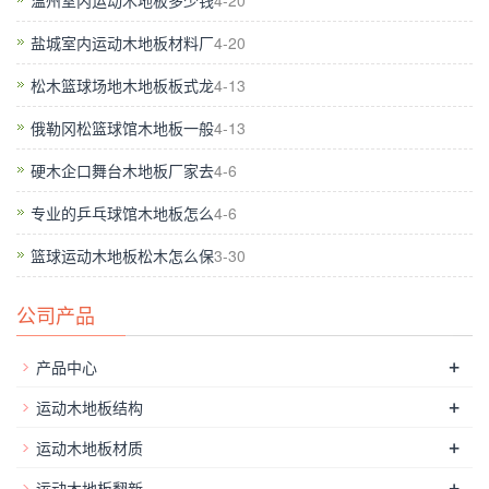
温州室内运动木地板多少钱
4-20
地板分为**，**的合格产品，并且大部分都是目前市场上合格。
盐城室内运动木地板材料厂
4-20
产品。当购买枫木运动地板，就要看枫叶体育地板是否不平，开
裂，虫眼，死节等缺陷，一般板面有接头，色差，纹理木的全天
松木篮球场地木地板板式龙
4-13
然属性。此外，还应该注意购买的颜色版本，以防止制造商从填
俄勒冈松篮球馆木地板一般
4-13
充颜色分掌的局面。因此，有必要注意合理的保养和良好的防潮
硬木企口舞台木地板厂家去
4-6
路面中后期。把*具性价比的产品在消费者手中。
篮球木地板生
产厂家
,表面的耐磨性：地板被称为假地板因为没有耐磨层或耐
专业的乒乓球馆木地板怎么
4-6
磨耗性是非常低的。这种地板表面是没有从真正的实木运动地板
篮球运动木地板松木怎么保
3-30
不同。用砂纸数次打磨后，装修会被发现。该模式被打磨并立即
发白，这种地板是假的地板。实木运动地板的耐磨性主要取决于
公司产品
氧化铝晶体的涂层（通常称为宝石）。氧化铝晶体的每单位面积
的含量的地板??越高，耐磨损性越高。
+
产品中心
+
运动木地板结构
+
运动木地板材质
+
运动木地板翻新