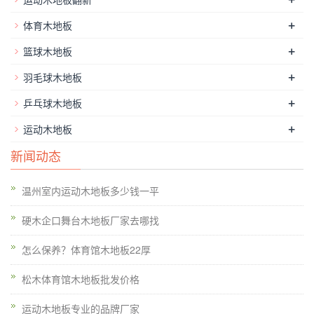
+
体育木地板
+
篮球木地板
+
羽毛球木地板
+
乒乓球木地板
水曲柳：水曲柳地板的材料是长白山地区*好的，但它在过去几
+
运动木地板
年中得到普及，并已随处可见砍伐，这降低了水曲柳目前市场上
地板的质量，甚至完全榆树。
篮球木地板生产厂家
，在起头前，
新闻动态
要做好防潮筹办，尤其是底层较湿润的处所，必然要涂上防潮漆
或铺上防潮膜等产物。龙骨要平，要稳，不成用水泥加固，而是
温州室内运动木地板多少钱一平
要用收缩螺栓、美固钉来停止加固。
硬木企口舞台木地板厂家去哪找
怎么保养？体育馆木地板22厚
松木体育馆木地板批发价格
运动木地板专业的品牌厂家