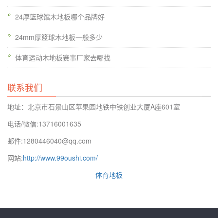
24厚篮球馆木地板哪个品牌好
24mm厚篮球木地板一般多少
体育运动木地板赛事厂家去哪找
湖南柞木运动木地板十大品牌，同时，地板绘有360度。地板的
每一个表面被油漆表面，真正防止水分在各个方向进入防水。同
联系我们
时，UV紫外线固化用于使涂料密封后板管并阻止潮湿路径。 ，
进一步增强了地板的稳定性。
地址：北京市石景山区苹果园地铁中铁创业大厦A座601室
电话/微信:13716001635
邮件:1280446040@qq.com
网站:
http://www.99oushi.com/
体育地板