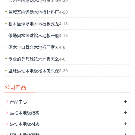
温州室内运动木地板多少钱
4-20
等问题，并且从外观上看，老地板呈现出黝黑蜡黄的颜色，像是
盐城室内运动木地板材料厂
4-20
一位久病不愈、垂暮之龄老人的肤色，这说明了老地板的弹性、
摩擦度、吸震性等均已严重老化，如果再不更换新地板，顾客的
松木篮球场地木地板板式龙
4-13
流失率会越来越高。
俄勒冈松篮球馆木地板一般
4-13
今年初，场馆意识到地板老旧程度严重，决定全面更换新地板，
硬木企口舞台木地板厂家去
4-6
经过多方选择，我们购置了国内*大体育地板制造商
——欧氏体
专业的乒乓球馆木地板怎么
4-6
育木地板，新地板为A级枫木原料，具有坚硬、耐磨、美观、柔
篮球运动木地板松木怎么保
3-30
韧适中等优点，欧氏地板板面的下方是具备高减震、高弹性的防
潮双层龙骨，这是旧地板所不具备的。从*上层的面板，到*下层
公司产品
的Phylon材质减震垫，层层结合，环环相扣，将欧氏地板的作用
发挥到*佳。这里说一个细节，就是在铺设新地板的前一周，欧
+
产品中心
氏地板安装人员用抽湿机把场内空气的水分都抽干了，原因是对
+
运动木地板结构
新地板的铺设和延长寿命起一定作用。以上内容就是选择欧氏体
育运动实木地板的缘由。
+
运动木地板材质
+
运动木地板翻新