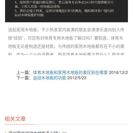
说起家用木地板，不少热衷室内装潢的朋友会津津乐道向别人传
授
“经验”，可您有对体育专用木地板了解过吗？要知道，体育木
地板无论是构造还是材质，与传统的家用木地板都存在不小的差
别，作为一个小白消费者，购买体育木地板要注意什么？欧氏体
育运动实木地板好吗？记者藉此问题，走访了位于北京石景山区
的首钢篮球中心场馆。
上一篇：
体育木地板和家用木地板的差区别在哪里
2016/12/2
下一篇：
运动木地板的功能
2012/5/23
据首钢篮球中心场馆负责人介绍说，馆内平均接待人流量在600
人/天，如果是赛季时期，上座人数则超过5000人/天，长此以
往，对球馆木地板的损耗是严重的，划痕、鞋印等人为原因对地
板的压力或破坏，使得球馆木地板的作用、外观效果逐年下降，
相关文章
比如在年初更换新木地板之前，原来的木地板老旧不堪，不少顾
客反映拍不起球、跳不高、噪音大、脚感太滑、摔在地上非常疼