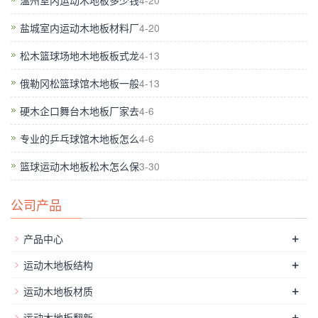
温州室内运动木地板多少钱
4-20
脱落，甚至造成局部木地板报废等情况。
盐城室内运动木地板材料厂
4-20
4.地板表面灰尘可用吸尘器清洁，或用不滴水
的湿拖把进行擦拭。擦拭后要用干拖把拖干，不
松木篮球场地木地板板式龙
4-13
能留水迹在地板上。
俄勒冈松篮球馆木地板一般
4-13
5.应及时擦去地板上的水和意外倒泻污迹，尤
硬木企口舞台木地板厂家去
4-6
其污迹，要清洁至不留污迹。
专业的乒乓球馆木地板怎么
4-6
篮球运动木地板松木怎么保
3-30
公司产品
+
产品中心
+
运动木地板结构
+
运动木地板材质
+
运动木地板翻新