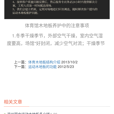
体育馆木地板养护中的注意事项
1.冬季干燥季节，外部空气干燥，室内空气湿
度要高，场馆*好封闭，减少空气对流；干燥季节
还应增加拖地次数，以保证场馆内空气湿度不会
过低。夏春多雨季节空气湿度大，加强馆内通
上一篇：
体育木地板结构介绍
2013/10/2
风，必要时可采用除湿机。
下一篇：
运动木地板的功能
2012/5/23
2.场馆内要加窗帘防止地板造暴晒，下雨天则
必须关闭门窗。
3.木制产品都怕水，要避免木地板在水中浸
相关文章
泡，木地板的含水率一般都要控制在12%以下，
因为木地板含水率过高会使地板吸水变形、油漆