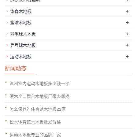
罗宾斯
- 超过120年的经验 ,总部位于辛辛那提的总部位
于俄亥俄州的家族企业.
+
体育木地板
在
20世纪30年代中期开始制造产品
+
篮球木地板
专注于运动地板的设计，制造和分销
+
羽毛球木地板
2007年，推出了住宅实心硬木地板生产线
+
乒乓球木地板
+
2015年推出全系列表演艺术与舞台地板
运动木地板
新闻动态
制造在密歇根州，威斯康辛州，俄亥俄州，荷兰。
全职研发团队
温州室内运动木地板多少钱一平
销售办事处：辛辛那提，费城，达拉斯，凤凰城，印第
硬木企口舞台木地板厂家去哪找
安纳波利斯和温哥华。
怎么保养？体育馆木地板22厚
松木体育馆木地板批发价格
运动木地板专业的品牌厂家