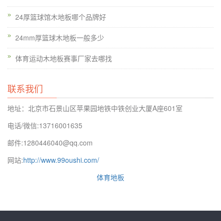
三
Sports Floors Inc
24厚篮球馆木地板哪个品牌好
24mm厚篮球木地板一般多少
体育运动木地板赛事厂家去哪找
Sports Floors Inc致力于客户服务和创新运动地板的*佳
实践，已经发展成为美国中南部*大的康纳体育地板分销
联系我们
商，同时也是美国全国增长*快的地区，包括田纳西州，
地址：北京市石景山区苹果园地铁中铁创业大厦A座601室
阿肯色州，路易斯安那州和密西西比州。体育楼宇有限
电话/微信:13716001635
公司超过3,000平方英尺的设施运行了5年，2009年10月
1日，搬到了一个全新的8,400平方英尺的建筑物。新总
邮件:1280446040@qq.com
部设有所有运营人员以及1500平方英尺的设计中心。体
网站:
http://www.99oushi.com/
育楼宇有限公司现拥有超过25人，每年都在不断壮大。
体育地板
在过去的十年中，Sports Floors，Inc.已经在全国排名前
三的康纳分销商，其中包括2012年的*一名。