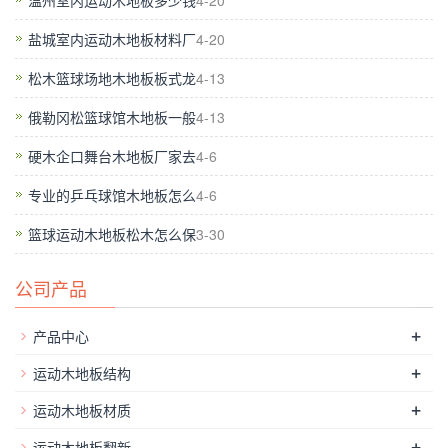
温州室内运动木地板多少钱
4-20
康纳体育设计了比任何其他运动表面制造商更多的运动
盐城室内运动木地板材料厂
4-20
表面处理系统，专门从事枫木硬木场，乙烯基和浇注聚
氨酯运动地板和硫化橡胶履带表面和回收橡胶运动地
松木篮球场地木地板板式龙
4-13
板。
俄勒冈松篮球馆木地板一般
4-13
硬木企口舞台木地板厂家去
4-6
自
1872年以来，康纳体育专业工程师在新产品设计和开
专业的乒乓球馆木地板怎么
4-6
发领域处于**地位，为运动场面的创新解决方案树立了
标准。为14个NBA球队和无数NCAA大学和高中设立了
篮球运动木地板松木怎么保
3-30
枫木硬木球场.
公司产品
+
产品中心
+
运动木地板结构
二
ROBBINS 罗宾斯体育地板
+
运动木地板材质
+
运动木地板翻新