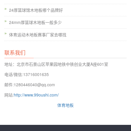
电话，pvc运动地板表面经过特殊处理与灯光亮度吻合，不会吸
24厚篮球馆木地板哪个品牌好
光和反光刺眼，能保护运动员的眼睛不易产生疲劳，配以底层缓
24mm厚篮球木地板一般多少
冲层，使其更具有减震性和反弹性，有效地减轻了运动员的腿部
冲击力，脚感舒适，更好地避免了运动损伤，提高运动员水平的
体育运动木地板赛事厂家去哪找
发挥。实木运动地板应该算是比较传统的运动木地板，区别于复
合运动地板，实木运动地板是指面板采用原木的运动地板。
联系我们
地址：北京市石景山区苹果园地铁中铁创业大厦A座601室
电话/微信:13716001635
邮件:1280446040@qq.com
网站:
http://www.99oushi.com/
体育地板