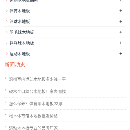
不直接与地面接触。进口篮球场木地板厂家电话。
+
体育木地板
+
篮球木地板
+
羽毛球木地板
+
乒乓球木地板
+
运动木地板
新闻动态
温州室内运动木地板多少钱一平
硬木企口舞台木地板厂家去哪找
怎么保养？体育馆木地板22厚
不管是运用哪种画法，在日常中咱们都应该对篮球场篮球场地木
松木体育馆木地板批发价格
地板场馆进行定时的保养，这样不只能满意运动员的运动需求，
运动木地板专业的品牌厂家
并且能大大延伸篮球场所板的运用寿命。进口篮球场木地板厂家