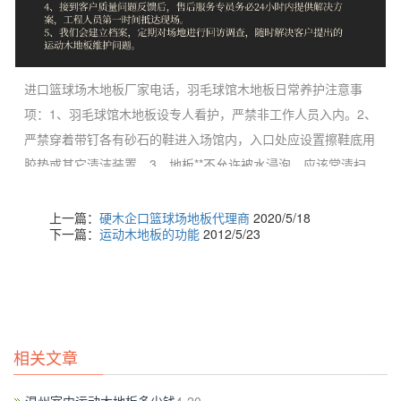
进口篮球场木地板厂家电话，羽毛球馆木地板日常养护注意事
项：1、羽毛球馆木地板设专人看护，严禁非工作人员入内。2、
严禁穿着带钉各有砂石的鞋进入场馆内，入口处应设置擦鞋底用
胶垫或其它清洁装置。3、地板**不允许被水浸泡，应该常清扫
通风孔，室内湿度应保持在50－70%，室内温度控制在
10℃~35℃之间。4、每天用水性地板清洁剂擦拭地板一次。
上一篇：
硬木企口篮球场地板代理商
2020/5/18
下一篇：
运动木地板的功能
2012/5/23
5、冬季室温不高于18℃（非比赛时）：空气较干燥时，每两天
用水拖布擦拭地板一次，夏季可适当减少。6、夏季每天换风一
次，每次不低于2小时。
相关文章