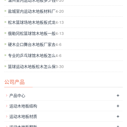
温州室内运动木地板多少钱
4-20
盐城室内运动木地板材料厂
4-20
松木篮球场地木地板板式龙
4-13
俄勒冈松篮球馆木地板一般
4-13
硬木企口舞台木地板厂家去
4-6
专业的乒乓球馆木地板怎么
4-6
篮球运动木地板松木怎么保
3-30
体育场木地板材料本身的质量以及防腐措施是很关键的，通常专
公司产品
业的厂家在生产木地板的时候都会在材料中添加防腐剂以达到防
腐效果。而且在原材料中添加一些防腐手段，还能够防止白蚁的
+
产品中心
侵蚀，而木龙骨作为体育场木地板结构中的重要组成部分，因而
+
运动木地板结构
龙骨的防腐处理十分重要。在龙骨防水处理中经常使用的还有一
+
运动木地板材质
种方式是减少木地板和水的接触，龙骨下需垫层橡胶垫，橡胶垫
除了能够使整个运动地板结构有一定的缓冲功能，还能使木地板
+
运动木地板翻新