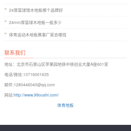
理力学功用、理化功用、功用性目标等，要契合**规范
24厚篮球馆木地板哪个品牌好
GB/T20239—2006规矩的有关要求。硬木企口篮球场木地板翻
24mm厚篮球木地板一般多少
新，由于枫木的木质密度排序紧凑，所以其废品的稳定性能极
好，运用多年不易变形。**的冲击吸收性能可有效的防止运发起
体育运动木地板赛事厂家去哪找
遭到运动损伤。篮球馆木地板在夏、秋多雨高温时节，由于空气
湿度大，应强馆内空气流通以降低馆内空气湿度，比方：下雨天
联系我们
应关闭门窗；有条件的可应用空调的除湿功用中止体育地板除
地址：北京市石景山区苹果园地铁中铁创业大厦A座601室
湿，比方：除湿时应减少空气的流通，以保证室内湿度在允许范
围。因而在装置木地板的时分，更要注重细节才行。广州羽毛球
电话/微信:13716001635
馆运动木地板广州羽毛球馆运动木地板运动木地板运用平安性
邮件:1280446040@qq.com
高，并能保证人体的运动性能不受干扰。广州篮球馆木地板广州
网站:
http://www.99oushi.com/
篮球馆木地板它所具备的专业承载性能，与高吸震性能都是针对
体育地板
体育运动的共同**质量。哈尔滨羽毛球运动木地板装置实木地板
是取材于大自然的树木，其特性，色差和纹理(节疤除外)，都是
不可防止的。下面我们一同理解看看吧。地板修补:地板在运用
时由于人员走动，家具的挪动、用具的摔落都会对地板构成危