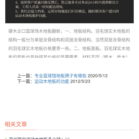
硬木企口篮球场木地板翻新，一、地板结构。羽毛球实木地板的
结构一般分为单层龙骨结构和双层龙骨结构，当然双层龙骨结构
的羽毛球实木地板价格要贵一些。二、地板面板。羽毛球实木地
板的面板也是抉择其价格的首要要素，材料不同（枫木、柞木）
或等级不同（A级必定要比B级贵），其价格必定不同。三、地
板龙骨。羽毛球实木地板的龙骨材料（松木，杉木，柞木，橡木
上一篇：
专业篮球馆地板牌子有哪些
2020/5/12
下一篇：
运动木地板的功能
2012/5/23
等）选择不同，是否通过防腐处理，这些都抉择了其价格的不
同。四、地板配件。羽毛球实木地板配件质量不同（如弹性垫橡
胶层的纯度、厚度，固定钉子的质量等。），都抉择了羽毛球实
木地板的价格不同。五、场馆面积。羽毛球实木地板场馆项目的
面积不同，其价格必定不同。项目面积大的，羽毛球实木地板价
相关文章
格上天然会有必定的优惠。正是由于羽毛球实木地板的出产工艺
和一般木地板不同，体育功用都比一般木地板高，所以收买本钱