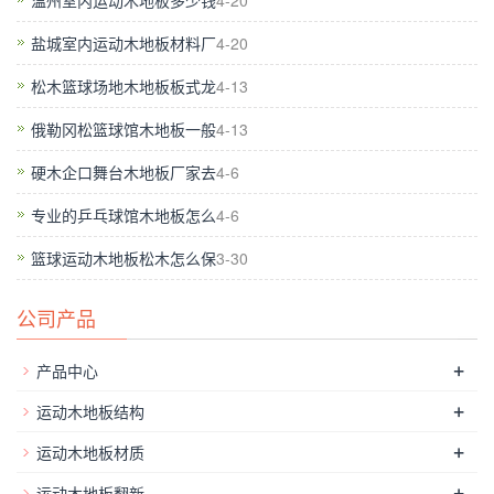
温州室内运动木地板多少钱
4-20
较高。但是比较其它铺装材料，仍是羽毛球实木地板性价比高。
盐城室内运动木地板材料厂
4-20
松木篮球场地木地板板式龙
4-13
俄勒冈松篮球馆木地板一般
4-13
硬木企口舞台木地板厂家去
4-6
专业的乒乓球馆木地板怎么
4-6
篮球运动木地板松木怎么保
3-30
公司产品
防滑途层更防滑：我们在球场上看到的那些球队的标明，还有线
条这类的东西，都是经过特其他办法张贴上去，并不是直接制造
+
产品中心
在地板上的。地板供货商还会为地板涂上一层高光泽聚氨酯，前
+
运动木地板结构
进地板的抓地力。NBA的地板尽管看起来很亮很润滑，实际上都
+
运动木地板材质
是涂了防滑涂层的，亮面是因为电视转播需求，这样的地板耐久
+
更好，抵触系数更大，球赛傍边的汗水滴在上面，擦一下就擦掉
运动木地板翻新