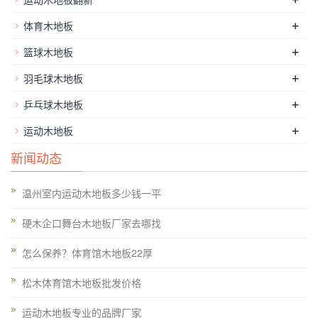
了，而一般家庭的地板就会很滑。硬木企口篮球场木地板翻新。
+
体育木地板
+
篮球木地板
+
羽毛球木地板
+
乒乓球木地板
+
运动木地板
新闻动态
温州室内运动木地板多少钱一平
硬木企口舞台木地板厂家去哪找
怎么保养？体育馆木地板22厚
松木体育馆木地板批发价格
产品功用要求、常用的木地板有实木篮球地板，实木复合地板、
运动木地板专业的品牌厂家
实木集成地板、竹地板等，各种地板的外观质量、规范尺度、物