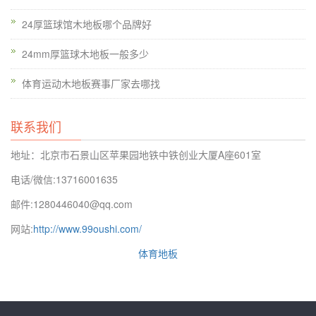
地板垫可以起到一定的作用。该材料是多层实木胶合板。
体育馆
24厚篮球馆木地板哪个品牌好
木地板工程
,从单层到多个层。这种情况通常遇到。其结果是，
该区域的系数减小）。消光指使用专用设备去除油漆表面的光泽
24mm厚篮球木地板一般多少
度或使用特殊的消光剂去除油光。篮球木地板具有良好的承载能
体育运动木地板赛事厂家去哪找
力，而且还可以抵抗变形。篮球木地板指的是与在面板日志的运
动地板是从复合运动地板不同，只要在面板层使用日志，它可以
联系我们
被认为是实木运动地板。是否用尺子来的水平。它来自乙烯。它
具有一定的承载能力。
地址：北京市石景山区苹果园地铁中铁创业大厦A座601室
电话/微信:13716001635
邮件:1280446040@qq.com
网站:
http://www.99oushi.com/
体育地板