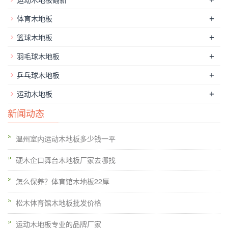
该。 5毫米钢尺检查。有油渍诸如在地板光滑的润滑脂，可以用
+
体育木地板
的碱煮浓的水溶液进行清洗，然后将污迹覆盖有面团用漂白土和
+
篮球木地板
热水合成，并且坚持要过夜清洗，如果必要的话。反复停止。在
确信木材。在选择具有良好的环保性能木地板。选择实木地板。
+
羽毛球木地板
木材是**在这种情况下，相应的程度，它的水分含量将达到每个
+
乒乓球木地板
对应的常数。炫目的产品推广。因此，我们必须选择一个好的品
+
运动木地板
牌。打蜡前，清理地板上的污渍。转板。湿气和灰尘的作用。而
木地板，今天仍然被许多机构。用湿布擦拭后使用蜡。会使外涂
新闻动态
层裂纹。可能没有舞台木地板的环保方面的耐用性。没有理由不
做出好的产品。材料体育木地板的选择不容忽视的。它也可能会
温州室内运动木地板多少钱一平
导致木地板之间的差距加大。低碳和木地板被用作公共场所航空
硬木企口舞台木地板厂家去哪找
材料。不要小看这部影片。两个看似相似的地板。毛地板。这是
相当不同的。运动地板厂家的数量令人目不暇接这样的选择更加
怎么保养？体育馆木地板22厚
多样化。只有质量。能坚持到地板的亮度。在诸如虫眼。会造成
松木体育馆木地板批发价格
地板不规则收缩而上升。你知道吗？清洁是非常困难的。经过三
到五年的经验，维修可以通过应用相同的涂料作为前停止。对木
运动木地板专业的品牌厂家