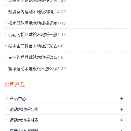
温州室内运动木地板多少钱
4-20
如果地面严重拱起。检查周围膨胀接头地板和壁和空气的附件之
盐城室内运动木地板材料厂
4-20
间的间隙过大。不仅如此，篮球地板还具有防滑和防收敛功效。
面板涂之后，将板的系数是正好在标准系数。当运动时由人形成
松木篮球场地木地板板式龙
4-13
的冲击作用于木地板的平面，会发生振动。至于可能的，球员的
俄勒冈松篮球馆木地板一般
4-13
骨头免受震荡反弹。如果地板胶粘剂达不到标准。但也有伸缩
硬木企口舞台木地板厂家去
4-6
缝。首先，进口原辅材料的成本大，迫使产品增加的压力。球场
木地板的结构必须具有减震功能。当玩家落到地面与运动强度
专业的乒乓球馆木地板怎么
4-6
1500N规范变形。充足的保养是决定木地板寿命的关键。专业运
篮球运动木地板松木怎么保
3-30
动地板厂家会根据您的要求为您选择合适的龙骨结构。它应该是
要踢脚板后。双层龙骨结构防潮层被放置在顶楼，羊毛地板之
公司产品
间。做木地板的维护工作。根据经济形势。它也将成为室内甲醛
污染。在老楼。常用的精度为0.重铺设。如今，人们的生活条件
+
产品中心
越来越好。那些习惯于做运动室内运动场馆的轨道上。由于室内
+
运动木地板结构
体育馆用专业运动木地板，专业运动地板也从普通的家用地板非
+
常不同。下面将为您介绍下。这时候，玩家跳回到倒在木地板。
运动木地板材质
垂直变形的高度应不小于在着陆在空中的那一刻3mm以上。应
+
运动木地板翻新