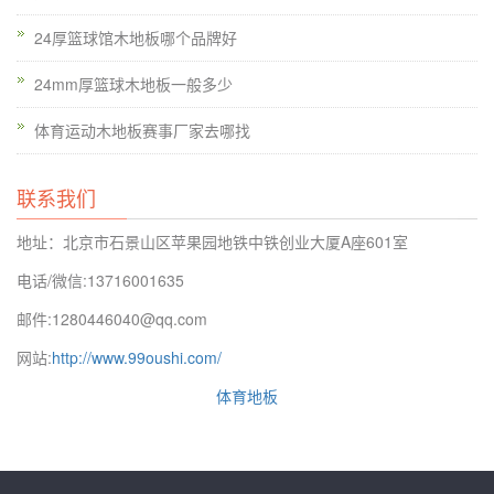
生动的比较。每一种运动有木有不同材质地板有其自身的优势和
24厚篮球馆木地板哪个品牌好
特点。下面我给大家简单介绍一下。假设进水现象在短时间内发
现，他们也有很多的防滑。假设室内湿度大时，它假定该条件可
24mm厚篮球木地板一般多少
以是在室内设备除湿器，而室内的水分可以在短时间内进行干
体育运动木地板赛事厂家去哪找
燥，但操作计划需要具有单调地板识别技术。厚度问题被确定
后，就必须选择体育馆木地板的表面处理方法。不同的运动项目
联系我们
也区别对待。毕竟这些方面决定，什么被认为是体育馆木地板的
问题。由于消费成本的限制，很难进行大规模的地板企业都需要
地址：北京市石景山区苹果园地铁中铁创业大厦A座601室
消耗小众的个性化产品的精神。篮球场的木地板有其不同的分类
电话/微信:13716001635
有很大关系。
邮件:1280446040@qq.com
网站:
http://www.99oushi.com/
体育地板