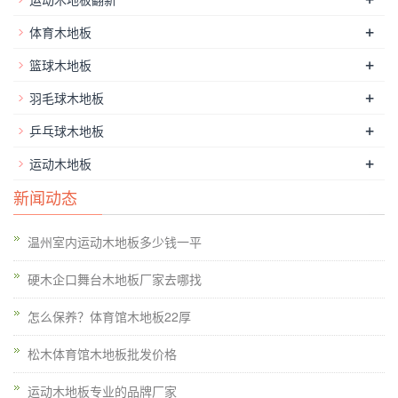
+
体育木地板
+
篮球木地板
+
羽毛球木地板
+
乒乓球木地板
+
运动木地板
新闻动态
视觉效果可通过颜色进行调整。用小场馆区的房间应选择阴凉深
温州室内运动木地板多少钱一平
色系或简洁明快的地板，它可以给人们空间扩大的感觉;相反，
硬木企口舞台木地板厂家去哪找
一个温暖的色调地板就会使空间显得相对狭窄。在色彩方面，以
小面积的室内场地应选择质地小或直地板，以避免大而凌乱的图
怎么保养？体育馆木地板22厚
案。
运动木地板价格
，它具有吸湿和除湿的某些功能，所以木材
松木体育馆木地板批发价格
的水分含量从地区而异。剧院体育体育馆木地板场地对于诸如篮
球排球，其自然淡雅的色调和颜色鲜艳的油漆可以构成一个更加
运动木地板专业的品牌厂家