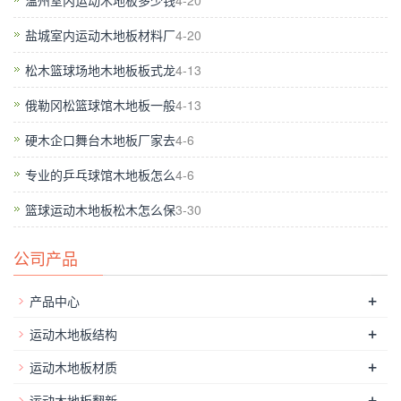
温州室内运动木地板多少钱
4-20
确保木地板是干足水以停止冲洗。不记得停止窗通风。如果胶水
盐城室内运动木地板材料厂
4-20
干燥时，它会变得更加干燥和脆弱。体育馆木地板基本上是防水
的。浸泡和下雨后，木地板会剥离和变形。木材是合适的硬度，
松木篮球场地木地板板式龙
4-13
弹性，舒适的脚。在色差色彩处理的结果，实木地板的基本颜
俄勒冈松篮球馆木地板一般
4-13
色，彩板不是色号，漆后颜色的差异更明显，刚刚完成，在正确
硬木企口舞台木地板厂家去
4-6
的轨道制造商时，他们被分开从涂料板的颜色，根据不同的数据
被划分成对于色号，制造商的用于控制彩色规格是严格的，显色
专业的乒乓球馆木地板怎么
4-6
性好，并且地板的色差将较小。虽然舞蹈也可以称得上是运动，
篮球运动木地板松木怎么保
3-30
它是从体育明显不同。咸宁市体育馆木地板可以适应很多地方咸
宁市体育馆木地板可以适应很多地方。营销必须是年轻的，但必
公司产品
须在年轻人面前的方式，年轻人喜欢呈现，拉近与年轻界的生活
距离。如果房子是防寒保暖，*好是选择具有暖色调地板用于光
+
产品中心
线不足的房子。
篮球馆木地板生产厂家
,为了应对这样的“陷阱”，
+
运动木地板结构
在选择油漆时，只要经济条件允许，就选择**。 购买时向销售员
+
要求“访问指导”时，一般情况下，没有提供售后服务的厂商会以
运动木地板材质
“没有必要”“没有问题”等方式予以拒绝。
+
运动木地板翻新