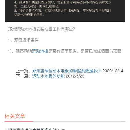
郑州运动木地板安装准备工作有哪些？
1、观察进场条件
1)、观察场地
运动地板
是否有漏雨现象，是否已完成墙面与顶面
工程，
2)、室内水、电、汽通风等安装工程结束，特别是水网管道必须
上一篇：
郑州篮球运动木地板的摩擦系数是多少
2020/12/14
下一篇：
运动木地板的功能
2012/5/23
经过试压实验，确认已达到设计要
体育运动木地板价格
求，
3)、室内装饰顶棚、扩声、电声、灯光等工程结束，以免交叉施
工时对木制地板施工造成影响及安全隐患。
4)、场地平整度高低点控制在10mm内。
篮球馆木地板生产厂家
相关文章
若达到以上条件可进场施工。
2、现场清理进场后先清理现场，搬除杂物、建筑垃圾等，用扫