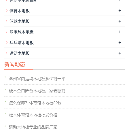
+
体育木地板
该小组是运动地板的一个重要组成部分，它也是运动地板的分类
+
篮球木地板
的标志。该运动地板的面板主要由枫树和枫桦木，并且也对运动
地板的**。东北枫木通常用于运动地板，与东北枫木分为A级和B
+
羽毛球木地板
级东北枫木。越是美丽的质感，明亮的颜色和木地板的等级越
+
乒乓球木地板
高。
运动木地板
，橡木主要分布：主要分布在美洲，俄罗斯远东
+
运动木地板
地区沿岸，西伯利亚，蒙古，朝鲜，日本的热带和亚热带地区，
以及中国的整个东北地区。中国橡木地板坯料往往从俄罗斯进口
新闻动态
橡木特征：心边材之间的区别是显而易见的。心材褐色至黑褐
色，有时偏黄。边材为淡棕色带黄白色，具有明显的年轮，略呈
温州室内运动木地板多少钱一平
波浪状，并广木射线。天然纹理清晰美观，有光泽，光滑。纹理
硬木企口舞台木地板厂家去哪找
直而略交错;该结构是略厚且不均匀;的重量和硬度是介质和强度
高;的收缩大，加工容易，切割表面是光滑的，油漆，抛光和粘
怎么保养？体育馆木地板22厚
合性能良好; 。耐腐蚀，易干燥，且缺陷。橡木国外商品名：
松木体育馆木地板批发价格
Whiteoak;橡木气干密度：0.63-0.79g / cm 3以下。
运动木地板专业的品牌厂家