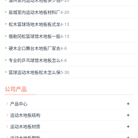
温州室内运动木地板多少钱
4-20
清洁干净，可以用干净的扫帚来清理，然后用拧干到拖把拖，平
盐城室内运动木地板材料厂
4-20
时也可以轻轻擦拭地板柔软的湿布，当然，你也可以用吸尘器从
地板上的灰尘，你像对待地毯。根据使用情况，可以隔几年打
松木篮球场地木地板板式龙
4-13
蜡，以保持漆膜光滑洁净。如果条件允许，地板蜡可一次2?3个
俄勒冈松篮球馆木地板一般
4-13
月的羽毛球馆的木地板表面上应用，从而使保养效果更好。
运动
硬木企口舞台木地板厂家去
4-6
木地板
,体育的功能意味着该阶段的木地板应符合各种舞台表演
在*大程度上的技术特点，并尽量避免了演员应该要承担不必要
专业的乒乓球馆木地板怎么
4-6
的负荷，消耗了太多的能量性能。
篮球运动木地板松木怎么保
3-30
公司产品
+
产品中心
+
运动木地板结构
+
运动木地板材质
+
运动木地板翻新