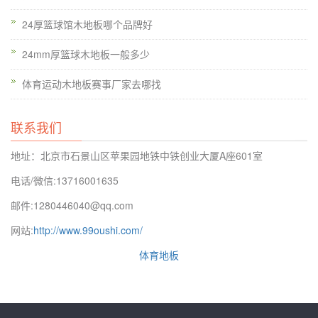
24厚篮球馆木地板哪个品牌好
24mm厚篮球木地板一般多少
体育运动木地板赛事厂家去哪找
联系我们
地址：北京市石景山区苹果园地铁中铁创业大厦A座601室
西藏硬木企口运动木地板价格是多少，对于平整度，要严格检
电话/微信:13716001635
查，看看木地板是平的。如果有裂缝，起皮，死节，或严重腐
邮件:1280446040@qq.com
烂，我们不能把它。大隐患，会有很多麻烦铺设后。
网站:
http://www.99oushi.com/
体育地板