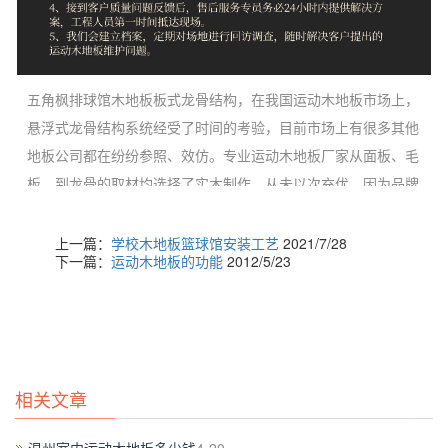
五角枫排球馆木地板板式龙骨结构，在我国运动木地板市场上，
悬浮式龙骨结构系统经受了时间的考验，目前市场上有很多其他
地板公司都在纷纷参照、效仿。专业运动木地板厂家从面板、毛
板、到龙骨的取材均选择了实木制作，从未以次充优，因为品牌
运动木地板厂家始终坚信产品的质量就是企业的生命。-[运动木
地板厂家]
上一篇：
学校木地板篮球馆安装工艺
2021/7/28
下一篇：
运动木地板的功能
2012/5/23
体育木地板系统的主料，也称体育木地板面板。指用于运动木地
板表层的木板，是应用时与运动人员直接接触板层。面层地板主
要以实木地板为主，现在枫木和柞木的使用率比较高，面板又分
为A级、B级、C级等，A级面板色差极小，纹理美观，B级的就
稍次些，C级则不仅有较大的色差，而且还有人工修补的结疤和
相关文章
虫眼。欧氏地板从运动木地板的表面看，实木地板因为是整体的
木材，就算是表面油漆损坏了，还可以经过重新打磨、油漆，做