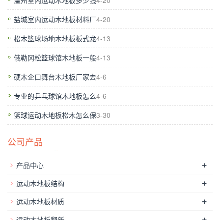
温州室内运动木地板多少钱
4-20
到焕然一新。我国大多运动木地板企业，生产的体育运动木地板
盐城室内运动木地板材料厂
4-20
取材中国东北和俄罗斯原始森林区的大自然生态原木，本身就坚
松木篮球场地木地板板式龙
4-13
实耐磨。原木产地对于运动木地板质量也很重要。
俄勒冈松篮球馆木地板一般
4-13
硬木企口舞台木地板厂家去
4-6
专业的乒乓球馆木地板怎么
4-6
篮球运动木地板松木怎么保
3-30
公司产品
+
产品中心
+
运动木地板结构
雨季期是白蚁高发期，白蚁喜湿好木料，但为什么场馆内会出现
白蚁？这就跟白蚁的生活习性有关了。漫天飞舞的是什么蚁？枫
+
运动木地板材质
木材质因其优点，可以铺装篮球场馆等竞技体育场馆；枫桦木因
+
运动木地板翻新