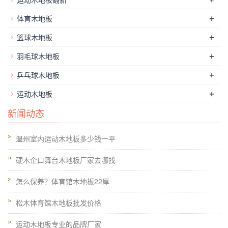
其采购价格比枫木低，但是材质性能也较强，所以可以铺装一些
+
体育木地板
要求较高，但是建筑预逄由不太足的体育场馆工程商和甲方朋
友；而松木、水曲柳运动木地板硬度低于前两种原木，市场上舞
+
篮球木地板
台、剧场、活动中心的场地铺设多用。
+
羽毛球木地板
五角枫排球馆木地板板式龙骨结构，室内体育场馆运动木地板在
+
乒乓球木地板
安装铺设之前，要先将地面抹平，如果地面坑坑洼洼对铺设地板
+
运动木地板
的难度很大；体育场馆铺装地面找平有水泥找平，石膏找平，还
有自流坪找平。木地板是有实木制作的害怕潮湿，所以体育场馆
新闻动态
铺装地面也要进行除湿工作，如果测量体育场馆铺装混凝土地面
湿度大于3-4%应进行通风干燥。-[运动木地板厂家]
温州室内运动木地板多少钱一平
硬木企口舞台木地板厂家去哪找
怎么保养？体育馆木地板22厚
松木体育馆木地板批发价格
运动木地板专业的品牌厂家