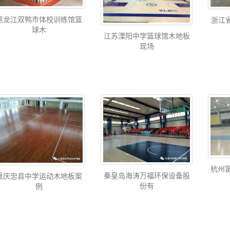
黑龙江双鸭市体校训练馆篮
浙江
球木
江苏溧阳中学篮球馆木地板
现场
杭州
秦皇岛海涛万福环保设备股
重庆忠县中学运动木地板案
份有
例