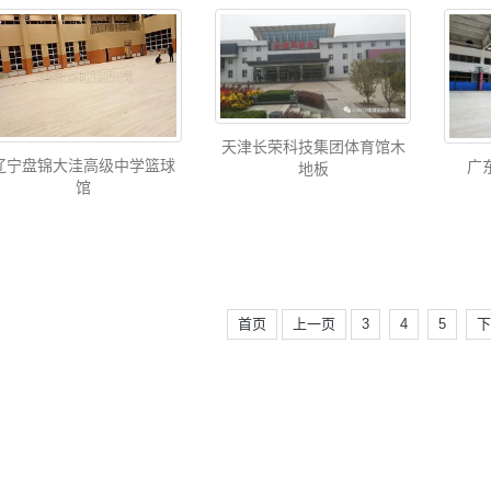
天津长荣科技集团体育馆木
辽宁盘锦大洼高级中学篮球
广东
地板
馆
首页
上一页
3
4
5
下